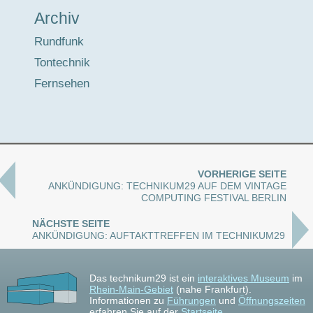
Archiv
Rundfunk
Tontechnik
Fernsehen
VORHERIGE SEITE
ANKÜNDIGUNG: TECHNIKUM29 AUF DEM VINTAGE
COMPUTING FESTIVAL BERLIN
NÄCHSTE SEITE
ANKÜNDIGUNG: AUFTAKTTREFFEN IM TECHNIKUM29
Das technikum29 ist ein
interaktives Museum
im
Rhein-Main-Gebiet
(nahe Frankfurt).
Informationen zu
Führungen
und
Öffnungszeiten
erfahren Sie auf der
Startseite