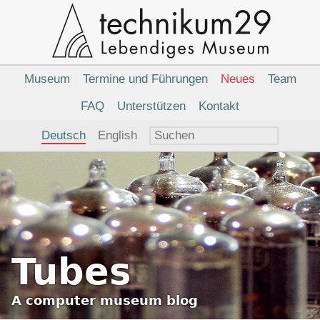
Hauptnavigation
Museum
Termine und Führungen
Neues
Team
FAQ
Unterstützen
Kontakt
Sprachauswahl
Deutsch
English
Tubes
A
computer museum
blog