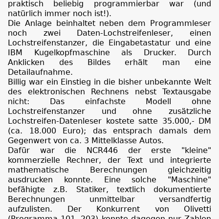
praktisch beliebig programmierbar war (und
natürlich immer noch ist!).
Die Anlage beinhaltet neben dem Programmleser
noch zwei Daten-Lochstreifenleser, einen
Lochstreifenstanzer, die Eingabetastatur und eine
IBM Kugelkopfmaschine als Drucker. Durch
Anklicken des Bildes erhält man eine
Detailaufnahme.
Billig war ein Einstieg in die bisher unbekannte Welt
des elektronischen Rechnens nebst Textausgabe
nicht: Das einfachste Modell ohne
Lochstreifenstanzer und ohne zusätzliche
Lochstreifen-Datenleser kostete satte 35.000,- DM
(ca. 18.000 Euro); das entsprach damals dem
Gegenwert von ca. 3 Mittelklasse Autos.
Dafür war die NCR446 der erste "kleine"
kommerzielle Rechner, der Text und integrierte
mathematische Berechnungen gleichzeitig
ausdrucken konnte. Eine solche "Maschine"
befähigte z.B. Statiker, textlich dokumentierte
Berechnungen unmittelbar versandfertig
aufzulisten. Der Konkurrent von Olivetti
(Programma 101, 203) konnte dagegen nur Zahlen