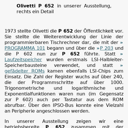
Olivetti P 652
in unserer Ausstellung,
rechts ein Detail
1973 stellte Olivetti die
P 652
der Öffentlichkeit vor.
Sie stellte die Weiterentwicklung der Linie der
programmierbaren Tischrechner dar, die mit der
PROGRAMMA 101
begann und über die
P 203
und
die P 602 nun zur
P 652
führte. Statt
Laufzeitspeicher
wurden erstmals LSI-Halbleiter-
Speicherbausteine verwendet, und statt
gefädelter ROMs
kamen ebenfalls LSI-Chips zum
Einsatz. Die Zahl der Register wuchs auf über 240,
die der Programmschritte auf über 1000.
Trigonometrische und logarithmische und
Exponentialfunktionen waren nun (im Gegensatz
zur P 602) auch per Tastatur aus dem ROM
abrufbar. Über den IPSO-Bus konnte eine Vielzahl
an Peripherie angeschlossen werden.
In unserer Ausstellung zeigen wir eine
betriebsbereite
P 652
zusammen mit der