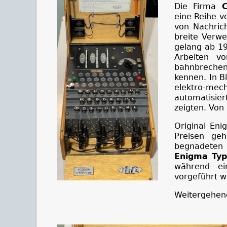
Die Firma
C
eine Reihe v
von Nachrich
breite Verwe
gelang ab 19
Arbeiten 
bahnbrechen
kennen. In B
elektro-me
automatisi
zeigten. Von
Original En
Preisen ge
begnadeten 
Enigma Typ
während ei
vorgeführt w
Weitergehend