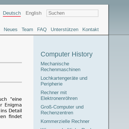
Sprachauswahl
Deutsch
English
Neues
Team
FAQ
Unterstützen
Kontakt
Museumstour
Computer History
Mechanische
Rechenmaschinen
Lochkartengeräte und
Peripherie
Rechner mit
Elektronenröhren
uch "eine
er Enigma
Groß-Computer und
ins Detail
Rechenzentren
en findet
Kommerzielle Rechner