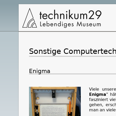
Hauptnavigation
Sonstige Computertech
Enigma
Viele unser
Enigma
" hä
fasziniert vi
gehen, ersc
man an vielen