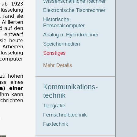
Wissenschaftliche Rechner
 ab 1923
hlüsselung
Elektronische Tischrechner
 fand sie
Historische
Alliierten
Personalcomputer
d auf den
r entwarf
Analog u. Hybridrechner
sie heute
Speichermedien
n Arbeiten
üsselung
Sonstiges
computer
Mehr Details
 zu hohen
ss eines
Kommunikations-
a) einer
 ihm kann
technik
hrichten
Telegrafie
Fernschreibtechnik
.
Faxtechnik