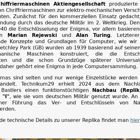
hiffriermaschinen Aktiengesellschaft
produzierte
on Chriffriermaschinen zur elektro-mechanischen Versc
ten. Zunächst für den kommerziellen Einsatz gedacht,
ndung durch das deutsche Militär im 2. Weltkrieg. Den 
40 die Entschlüsselung der Enigma, vor allem basieren
von
Marian Rejewski
und
Alan Turing
. Letztere
de Konzepte und Grundlagen für Computer, wie wir 
letchley Park (GB) wurden ab 1939 basierend auf seine
chanische Maschinen konstruiert, die die Entschl
erten und die schon Grundzüge späterer Universal
 daher gehört eine Enigma in jede Computersammlung.
igmas sind selten und nur wenige Einzelstücke werden
handelt. Technikum29 erhielt 2024 aus dem Nachla
Bastlers einen funktionstüchtigen
Nachbau (Replik
 "I"
, wie sie vom deutschen Militär genutzt wurde. An
ner Führung das Ver- und Entschlüsseln von Nac
erden.
e technische Details zu unserer Replika findet man
hier