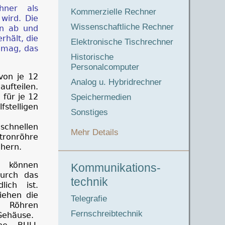
hner als
Kommerzielle Rechner
wird. Die
Wissenschaftliche Rechner
en ab und
rhält, die
Elektronische Tischrechner
n mag, das
Historische
Personalcomputer
von je 12
Analog u. Hybridrechner
aufteilen.
für je 12
Speichermedien
stelligen
Sonstiges
schnellen
Mehr Details
tronröhre
chern.
 können
Kommunikations-
urch das
technik
lich ist.
iehen die
Telegrafie
r Röhren
Fernschreibtechnik
Gehäuse.