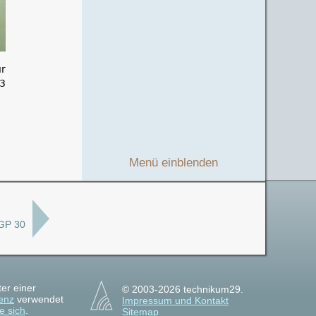
r
3
Menü einblenden
GP 30
ter einer
© 2003-2026 technikum29.
enz
verwendet
Impressum und Kontakt
e sich
.
Sitemap