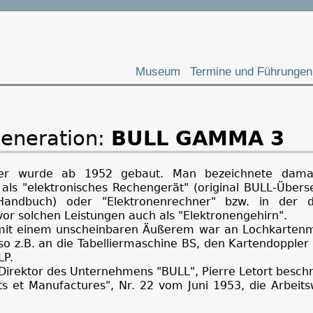
Museum
Termine und Führungen
Generation:
BULL GAMMA 3
ner wurde ab 1952 gebaut. Man bezeichnete damal
als "elektronisches Rechengerät" (original BULL-Übers
Handbuch) oder "Elektronenrechner" bzw. in der 
or solchen Leistungen auch als "Elektronengehirn".
mit einem unscheinbaren Äußerem war an Lochkarten
 so z.B. an die Tabelliermaschine BS, den Kartendopple
LP.
Direktor des Unternehmens "BULL", Pierre Letort beschr
rts et Manufactures", Nr. 22 vom Juni 1953, die Arbeit