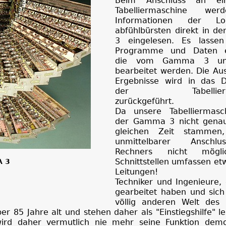
Beim Anschluss an ei
Tabelliermaschine we
Informationen der Loc
abfühlbürsten direkt in 
3 eingelesen. Es lassen
Programme und Daten e
die vom Gamma 3 unmi
bearbeitet werden. Die Au
Ergebnisse wird in das 
der Tabellierma
zurückgeführt.
Da unsere Tabelliermasc
der Gamma 3 nicht genau
gleichen Zeit stammen,
unmittelbarer Anschl
Rechners nicht mögli
Schnittstellen umfassen et
A 3
Leitungen!
Techniker und Ingenieure, 
gearbeitet haben und sich 
völlig anderen Welt des
r 85 Jahre alt und stehen daher als "Einstiegshilfe" le
ird daher vermutlich nie mehr seine Funktion demo