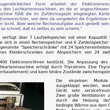
ugenblicklichen Form arbeitet der Elektronenrec
u den Lochkartenmaschinen, an die er angeschlossen 
schine fühlt die im Zuführmagazin eingelegten Kart
tronenrechner, von dem sie umgekehrt die Ergebnisse e
der locht. Aber welche Rechenaufgabe auch gestellt sei
o schnell, daß es zeitlos zu sein scheint."
verfügt über 7 Laufzeitspeicher mit einer Kapazität 
ie sich in einen Rechenspeicher und 6 Zahlenspeicher 
genannte "Speicherschränke" mit 24 Speichereinheiten 
eines Kleiderschrankes zum Abspeichern von 24 zwölf
400 Elektronenröhren bestückt. Die Anpassung des 
hkartenmaschine erfolgt durch Thyratrons. Eine Thyra
eiterbauelement) und kann binäre Zustände zwischenspei
Die einzelnen Module
ausgeklappt werden, wod
Gerät sehr servicefreund
Zwei große Ventilatoren z
durch die Heizung de
bedingte Wärme aus dem 