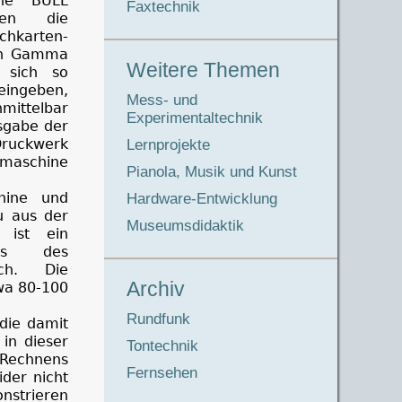
ne BULL
Faxtechnik
rden die
hkarten-
den Gamma
Weitere Themen
 sich so
ingeben,
Mess- und
ttelbar
Experimentaltechnik
sgabe der
Druckwerk
Lernprojekte
schine
Pianola, Musik und Kunst
hine und
Hardware-Entwicklung
 aus der
Museumsdidaktik
 ist ein
uss des
ch. Die
Archiv
wa 80-100
Rundfunk
die damit
in dieser
Tontechnik
 Rechnens
Fernsehen
ider nicht
nstrieren