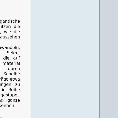
gantische
ützen die
, wie die
 aussehen
wandeln,
. Selen-
, die auf
material
gt durch
 Scheibe
rägt etwa
ungen zu
 in Reihe
gestapelt
ind ganze
rkennen.