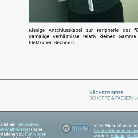
Riesige Anschlusskabel zur Peripherie des fü
damalige Verhältnisse relativ kleinen Gamma-
Elektronen-Rechners
NÄCHSTE SEITE
SCHOPPE & FAESER: L
9 ist ein
interaktives
Viele Bilder können un
in-Main-Gebiet
(nahe
CreativeCommons-Liz
ormationen zu
Führungen
werden.
Erkundigen Si