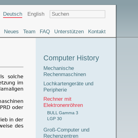
Sprachauswahl
Deutsch
English
Neues
Team
FAQ
Unterstützen
Kontakt
Museumstour
Computer History
Mechanische
Rechenmaschinen
s solche
etzung im
Lochkartengeräte und
damaligen
Peripherie
Rechner mit
maschinen
Elektronenröhren
r PRD oder
BULL Gamma 3
LGP 30
ieb in der
sweise des
Groß-Computer und
Rechenzentren