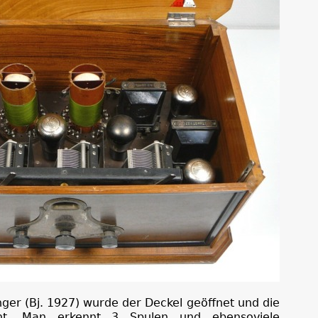
er (Bj. 1927) wurde der Deckel geöffnet und die
rnt. Man erkennt 3 Spulen und ebensoviele