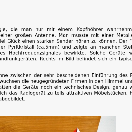
rgie, die man nur mit einem Kopfhöhrer wahrnehm
 einer großen Antenne. Man musste mit einer Metalls
iel Glück einen starken Sender hören zu können. Der "
er Pyritkristall (ca.5mm) und zeigte an manchen Stel
des Hochfrequenzsignales bewirkte. Solche Geräte 
undfunkgeräten. Rechts im Bild befindet sich ein typi
panne zwischen der sehr bescheidenen Einführung des 
ze wuchsen die neugegründeten Firmen in den Himmel un
atten die Geräte noch ein technisches Design, genau w
ch das Radiogerät zu teils attraktiven Möbelstücken. 
bgebildet.