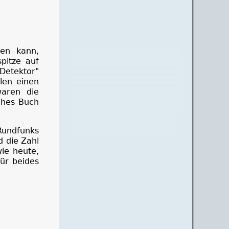
en kann,
pitze auf
Detektor"
len einen
waren die
sches Buch
Rundfunks
d die Zahl
ie heute,
Für beides