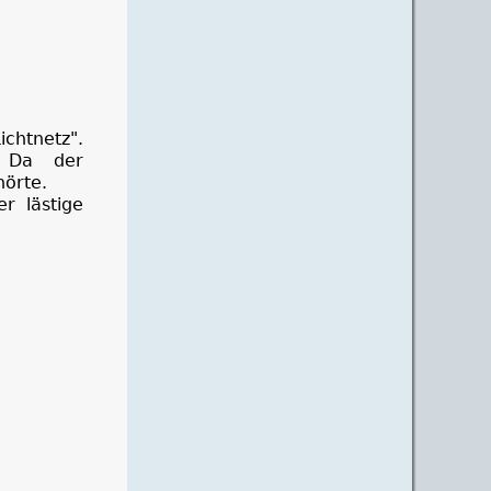
chtnetz".
. Da der
hörte.
r lästige