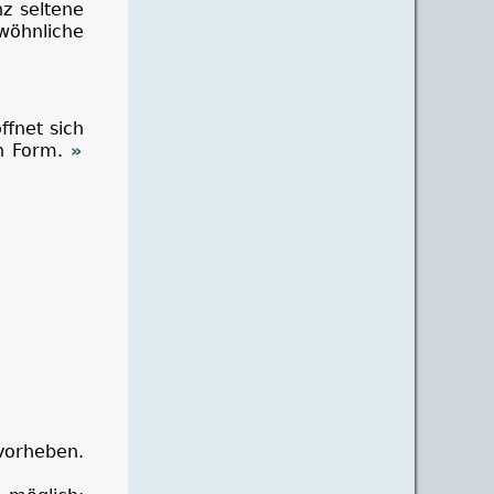
z seltene
wöhnliche
ffnet sich
en Form.
rvorheben.