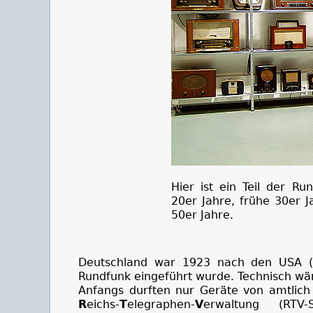
Hier ist ein Teil der Ru
20er Jahre, frühe 30er J
50er Jahre.
Deutschland war 1923 nach den USA (1
Rundfunk eingeführt wurde. Technisch wä
Anfangs durften nur Geräte von amtlich
R
eichs-
T
elegraphen-
V
erwaltung (RTV