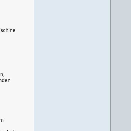
e
schine
en,
inden
em