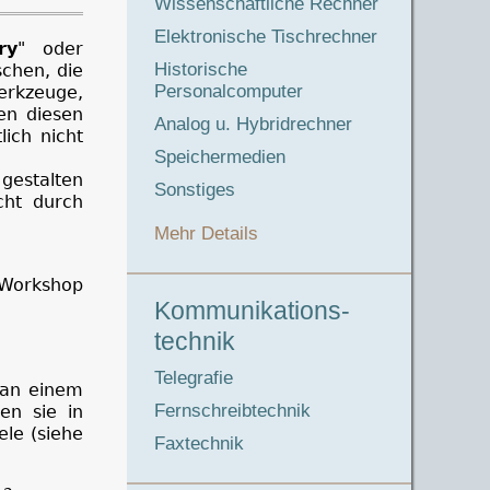
Wissenschaftliche Rechner
Elektronische Tischrechner
ry
" oder
Historische
schen, die
Personalcomputer
Werkzeuge,
en diesen
Analog u. Hybridrechner
ich nicht
Speichermedien
gestalten
Sonstiges
cht durch
Mehr Details
 Workshop
Kommunikations-
technik
Telegrafie
 an einem
Fernschreibtechnik
en sie in
ele (siehe
Faxtechnik