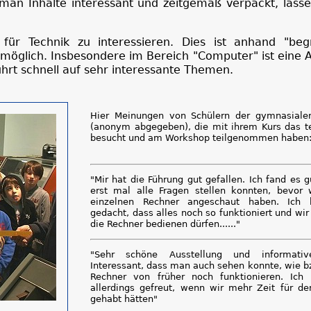
an Inhalte interessant und zeitgemäß verpackt, lassen
 für Technik zu interessieren. Dies ist anhand "begr
s möglich. Insbesondere im Bereich "Computer" ist eine
hrt schnell auf sehr interessante Themen.
Hier Meinungen von Schülern der gymnasiale
(anonym abgegeben), die mit ihrem Kurs das 
besucht und am Workshop teilgenommen haben
"Mir hat die Führung gut gefallen. Ich fand es g
erst mal alle Fragen stellen konnten, bevor 
einzelnen Rechner angeschaut haben. Ich h
gedacht, dass alles noch so funktioniert und wir
die Rechner bedienen dürfen......"
"Sehr schöne Ausstellung und informativ
Interessant, dass man auch sehen konnte, wie b
Rechner von früher noch funktionieren. Ich
allerdings gefreut, wenn wir mehr Zeit für d
gehabt hätten"