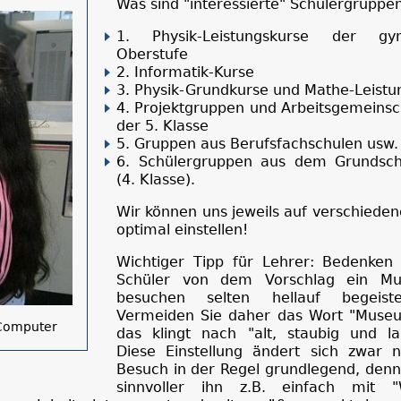
Was sind "interessierte" Schülergruppe
1. Physik-Leistungskurse der gym
Oberstufe
2. Informatik-Kurse
3. Physik-Grundkurse und Mathe-Leistu
4. Projektgruppen und Arbeitsgemeinsc
der 5. Klasse
5. Gruppen aus Berufsfachschulen usw.
6. Schülergruppen aus dem Grundsch
(4. Klasse).
Wir können uns jeweils auf verschiede
optimal einstellen!
Wichtiger Tipp für Lehrer: Bedenken 
Schüler von dem Vorschlag ein M
besuchen selten hellauf begeiste
Vermeiden Sie daher das Wort "Muse
 Computer
das klingt nach "alt, staubig und lan
Diese Einstellung ändert sich zwar
Besuch in der Regel grundlegend, denn
sinnvoller ihn z.B. einfach mit "