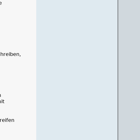
e
chreiben,
m
it
reifen