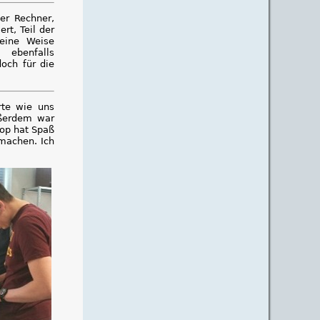
er Rechner,
rt, Teil der
eine Weise
 ebenfalls
doch für die
rte wie uns
ußerdem war
hop hat Spaß
 machen. Ich