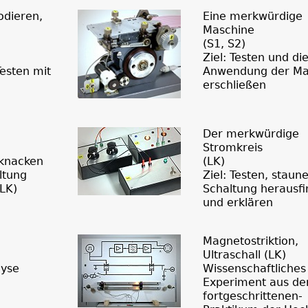
odieren,
Eine merkwürdige
Maschine
(S1, S2)
Ziel: Testen und di
Testen mit
Anwendung der Ma
erschließen
Der merkwürdige
Stromkreis
 knacken
(LK)
ltung
Ziel: Testen, staun
 LK)
Schaltung herausf
und erklären
Magnetostriktion,
Ultraschall (LK)
lyse
Wissenschaftliches
Experiment aus d
fortgeschrittenen-