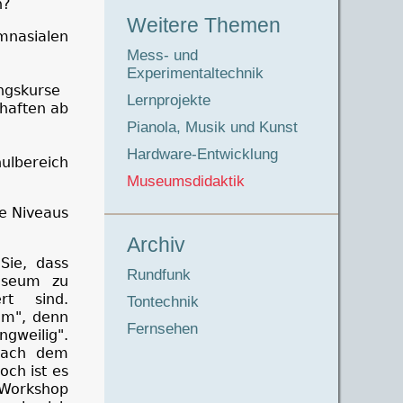
n?
Weitere Themen
nasialen
Mess- und
Experimentaltechnik
ngskurse
Lernprojekte
haften ab
Pianola, Musik und Kunst
Hardware-Entwicklung
ulbereich
Museumsdidaktik
ne Niveaus
Archiv
Sie, dass
Rundfunk
useum zu
rt sind.
Tontechnik
um", denn
Fernsehen
gweilig".
 nach dem
och ist es
Workshop