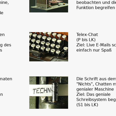
hine,
beobachten und di
Funktion begreifen
de
en
Telex-Chat
(P bis LK)
ng des
Ziel: Live E-Mails s
s
einfach nur Spaß
omaten
Die Schrift aus de
"Nichts", Chatten m
genialer Maschine
en
Ziel: Das geniale
Schreibsystem beg
(S1 bis LK)