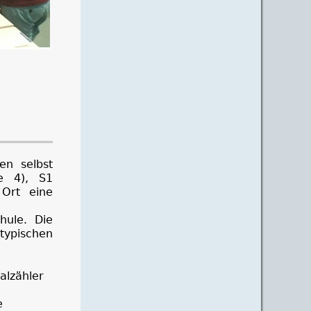
en selbst
e 4), S1
 Ort eine
hule. Die
typischen
alzähler
e