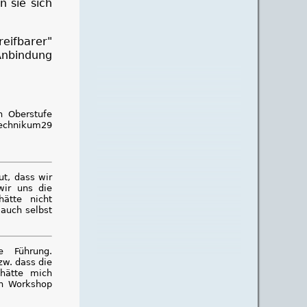
 sie sich
eifbarer"
 Anbindung
n Oberstufe
technikum29
:
ut, dass wir
wir uns die
ätte nicht
 auch selbst
e Führung.
zw. dass die
 hätte mich
en Workshop