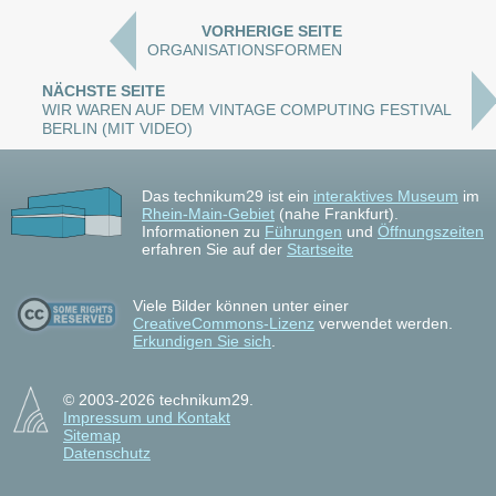
VORHERIGE SEITE
ORGANISATIONSFORMEN
NÄCHSTE SEITE
WIR WAREN AUF DEM VINTAGE COMPUTING FESTIVAL
BERLIN (MIT VIDEO)
Das technikum29 ist ein
interaktives Museum
im
Rhein-Main-Gebiet
(nahe Frankfurt).
Informationen zu
Führungen
und
Öffnungszeiten
erfahren Sie auf der
Startseite
Viele Bilder können unter einer
CreativeCommons-Lizenz
verwendet werden.
Erkundigen Sie sich
.
© 2003-2026 technikum29.
Impressum und Kontakt
Sitemap
Datenschutz