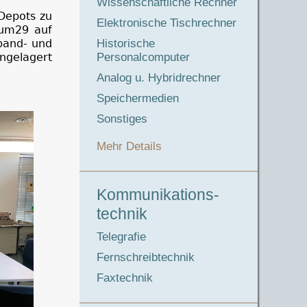
Wissenschaftliche Rechner
 Depots zu
Elektronische Tischrechner
kum29 auf
Historische
nband- und
Personalcomputer
ngelagert
Analog u. Hybridrechner
Speichermedien
Sonstiges
Mehr Details
Kommunikations-
technik
Telegrafie
Fernschreibtechnik
Faxtechnik