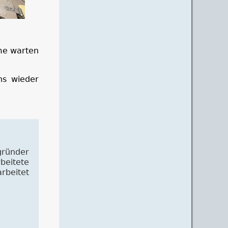
me warten
ns wieder
gründer
rbeitete
rbeitet