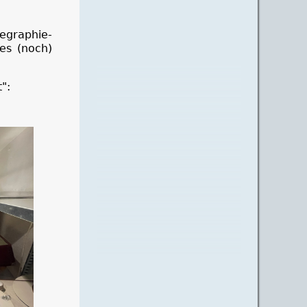
egraphie-
 es (noch)
":