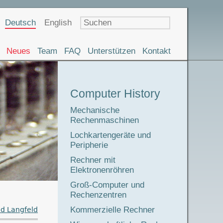
Sprachauswahl
Deutsch
English
Neues
Team
FAQ
Unterstützen
Kontakt
Museumstour
Computer History
Mechanische
Rechenmaschinen
Lochkartengeräte und
Peripherie
Rechner mit
Elektronenröhren
Groß-Computer und
Rechenzentren
Kommerzielle Rechner
d Langfeld