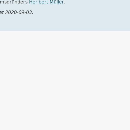
umsgründers
Heribert Müller
.
 at 2020-09-03.