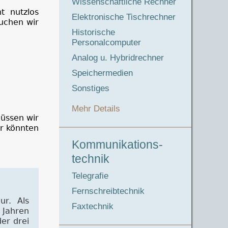
Wissenschaftliche Rechner
t nutzlos
Elektronische Tischrechner
auchen wir
Historische
Personalcomputer
Analog u. Hybridrechner
Speichermedien
Sonstiges
Mehr Details
üssen wir
ir könnten
Kommunikations-
technik
Telegrafie
Fernschreibtechnik
ur. Als
Faxtechnik
 Jahren
er drei