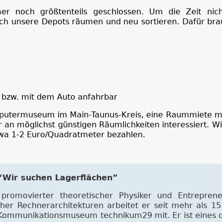
r noch größtenteils geschlossen. Um die Zeit nich
lich unsere Depots räumen und neu sortieren. Dafür br
g bzw. mit dem Auto anfahrbar
omputermuseum im Main-Taunus-Kreis, eine Raummiete m
 an möglichst günstigen Räumlichkeiten interessiert. W
wa 1-2 Euro/Quadratmeter bezahlen.
 “Wir suchen Lagerflächen”
promovierter theoretischer Physiker und Entreprene
cher Rechnerarchitekturen arbeitet er seit mehr als 15
Kommunikationsmuseum technikum29 mit. Er ist eines d