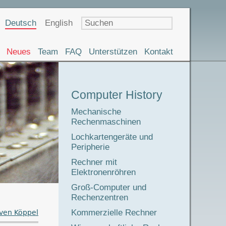
Sprachauswahl
Deutsch
English
Neues
Team
FAQ
Unterstützen
Kontakt
Museumstour
Computer History
Mechanische
Rechenmaschinen
Lochkartengeräte und
Peripherie
Rechner mit
Elektronenröhren
Groß-Computer und
Rechenzentren
Kommerzielle Rechner
ven Köppel